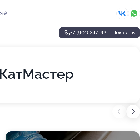
249
+7 (901) 247-92-...
Показать
оКатМастер