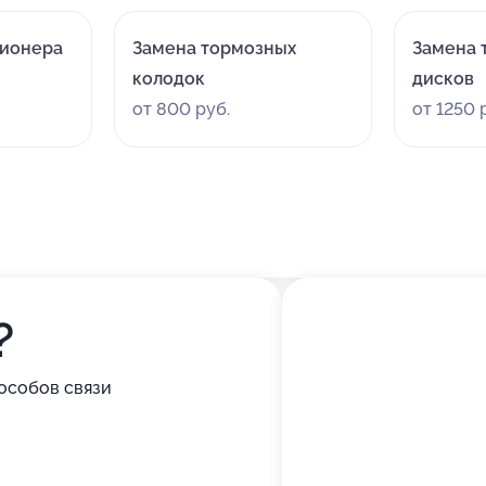
ционера
Замена тормозных
Замена 
колодок
дисков
от 800 руб.
от 1250 
?
особов связи